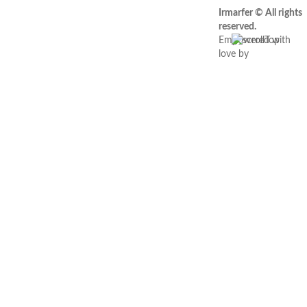
Política de privacidade
Política de
Irmarfer © All rights
qualidade
Recrutamento
Livro de
reserved.
reclamações
Empowered with
love by
webincode.com