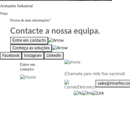
Armazém Industrial
Suiça
Precisa de mais informações?
Contacte a nossa equipa.
Entre em contacto
Conheça as soluções
Facebook
Instagram
Linkedin
Entre em
(+351) 255 881 786
contacto
(Chamada para rede fixa nacional)
Rua do
sales@irmarfer.c
Pólo 6, nº
118
4590-373
-
Freamunde
Paços de
Ferreira
Portugal