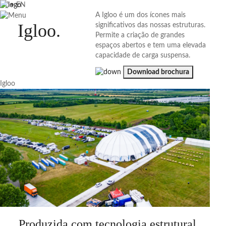
PT
•
EN
A Igloo é um dos ícones mais
Igloo
.
significativos das nossas estruturas.
Permite a criação de grandes
espaços abertos e tem uma elevada
capacidade de carga suspensa.
Download brochura
Igloo
Produzida com tecnologia estrutural