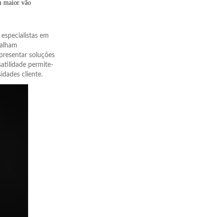
m maior vão
especialistas em
balham
presentar soluções
atilidade permite-
idades cliente.