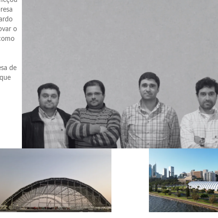
presa
nardo
ovar o
 como
esa de
 que
e