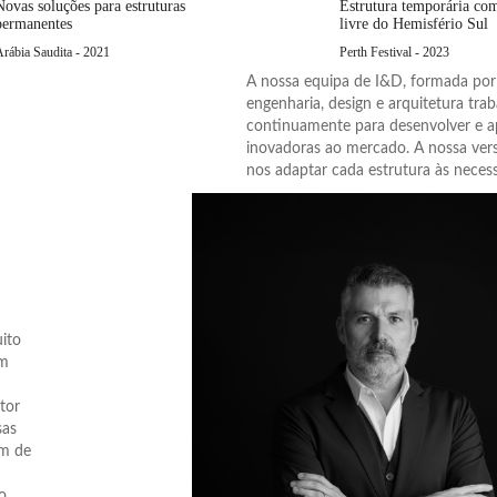
Novas soluções para estruturas
Estrutura temporária co
permanentes
livre do Hemisfério Sul
Arábia Saudita - 2021
Perth Festival - 2023
A nossa equipa de I&D, formada por 
engenharia, design e arquitetura tra
continuamente para desenvolver e a
inovadoras ao mercado. A nossa vers
nos adaptar cada estrutura às necess
ito
êm
tor
sas
am de
o