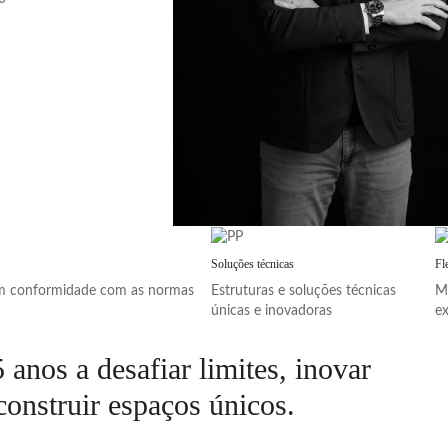
Soluções técnicas
Fl
 em conformidade com as normas
Estruturas e soluções técnicas
Ma
únicas e inovadoras
ex
anos a desafiar limites, inovar
construir espaços únicos.