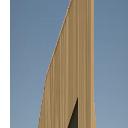
Freamunde
Paços de
Ferreira
Portugal
Política de privacidade
Política de
Irmarfer © All rights
qualidade
Recrutamento
Livro de
reserved.
reclamações
Empowered with
love by
webincode.com