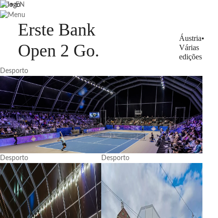
PT
•
EN
Erste Bank
Áustria•
Open 2 Go
.
Várias
edições
Desporto
Desporto
Desporto