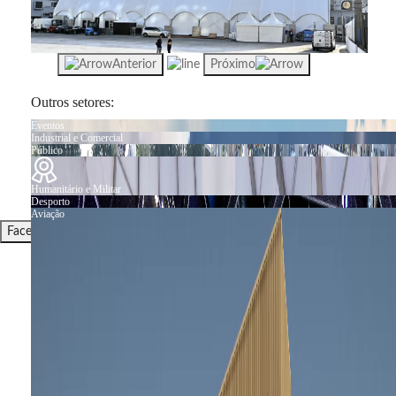
Anterior
Próximo
Outros setores:
Eventos
Industrial e Comercial
Público
Humanitário e Militar
Desporto
Aviação
Facebook
Instagram
Linkedin
Entre em
(+351) 255 881 786
contacto
(Chamada para rede fixa nacional)
Rua do
sales@irmarfer.c
Pólo 6, nº
118
4590-373
-