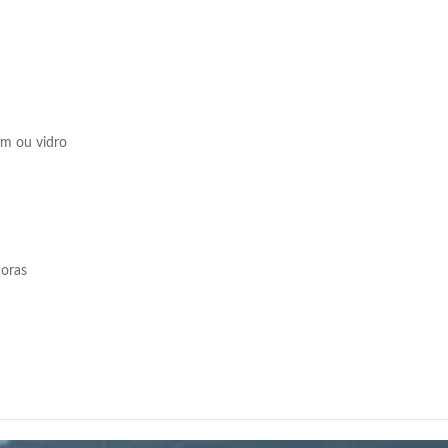
mm ou vidro
coras