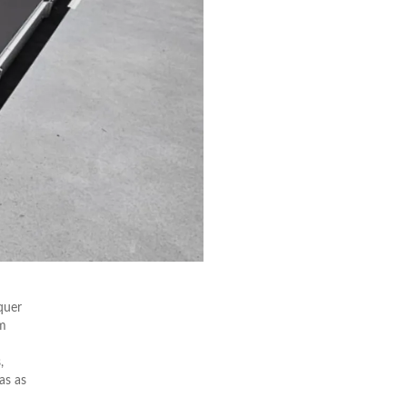
quer
9m
,
as as