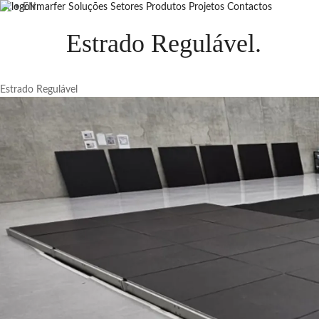
PT
•
EN
Irmarfer
Soluções
Setores
Produtos
Projetos
Contactos
Estrado Regulável
.
Estrado Regulável