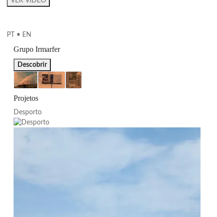
VER VÍDEO
PT
•
EN
Grupo Irmarfer
Descobrir
Estruturas
Publicidade
Stands
Projetos
Desporto